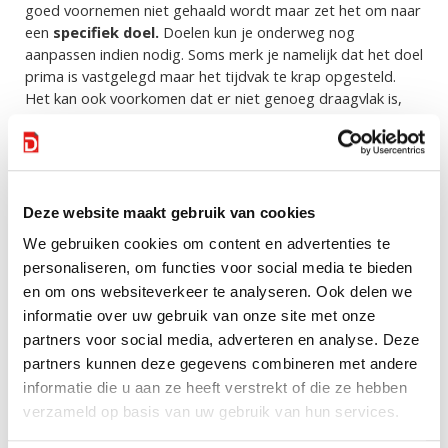
goed voornemen niet gehaald wordt maar zet het om naar
een
specifiek doel.
Doelen kun je onderweg nog
aanpassen indien nodig. Soms merk je namelijk dat het doel
prima is vastgelegd maar het tijdvak te krap opgesteld.
Het kan ook voorkomen dat er niet genoeg draagvlak is,
stel je dan de vraag of het doel duidelijk genoeg is en de
planning realistisch.
Deze website maakt gebruik van cookies
Reflectie
We gebruiken cookies om content en advertenties te
personaliseren, om functies voor social media te bieden
Wat we bij Docufiller aan het eind van het jaar extra doen,
en om ons websiteverkeer te analyseren. Ook delen we
is terugblikken. Hoe staat het met onze doelen? Zijn we
informatie over uw gebruik van onze site met onze
tevreden waar we nu staan? Moet er iets anders? Die frisse
partners voor social media, adverteren en analyse. Deze
inzichten gebruiken we dan in het nieuwe jaar. Zodat we
partners kunnen deze gegevens combineren met andere
weer
een frisse start
maken en alle neuzen dezelfde kant
informatie die u aan ze heeft verstrekt of die ze hebben
op wijzen. Successen, groot of klein, worden ook door het
jaar heen gevierd en gedeeld, waardoor we allemaal
verzameld op basis van uw gebruik van hun services.
enthousiast blijven.