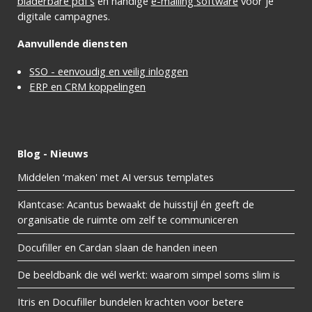
bladerbare pdf's
en handige
e-mailing software
voor je
digitale campagnes.
Aanvullende diensten
SSO - eenvoudig en veilig inloggen
ERP en CRM koppelingen
Blog - Nieuws
Middelen ‘maken' met AI versus templates
Klantcase: Acantus bewaakt de huisstijl én geeft de
organisatie de ruimte om zelf te communiceren
Docufiller en Cardan slaan de handen ineen
De beeldbank die wél werkt: waarom simpel soms slim is
Itris en Docufiller bundelen krachten voor betere