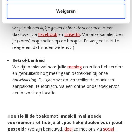
nemen. Met regelmaat
bloggen
onze collega’s over
uiteenlopende onderwerpen. Deze blogs en tips zie je
Weigeren
ook voorbijkomen op onze
social media
kanalen en in
onze
maandelijkse nieuwsbrief
. In het komende jaar gaan
we je ook
een kijkje geven achter de schermen
, meer
daarover via
Facebook
en
Linkedin
. Via onze kanalen ben
je (soms) nog sneller op de hoogte. En vergeet niet te
reageren, dat vinden we leuk :-)
Betrokkenheid
We zijn benieuwd naar jullie
mening
en zullen beheerders
en gebruikers nog meer gaan betrekken bij onze
ontwikkeling
. Dit gaan we op verschillende manieren
aanpakken, telefonisch, via een online onderzoek en/of
een bezoek op locatie.
Hoe zie jij de toekomst, maak jij wel goede
voornemens of heb je al specifieke doelen voor jezelf
gesteld?
We zijn benieuwd,
deel
ze met ons via
social