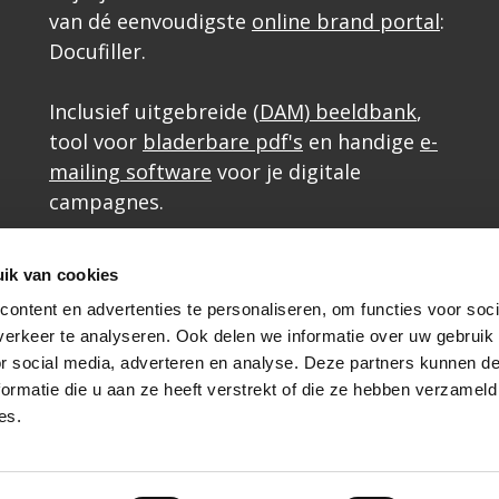
van dé eenvoudigste
online brand portal
:
Docufiller.
Inclusief uitgebreide
(DAM) beeldbank
,
tool voor
bladerbare pdf's
en handige
e-
mailing software
voor je digitale
campagnes.
Aanvullende diensten
ik van cookies
SSO - eenvoudig en veilig inloggen
ontent en advertenties te personaliseren, om functies voor soci
erkeer te analyseren. Ook delen we informatie over uw gebruik
ERP en CRM koppelingen
or social media, adverteren en analyse. Deze partners kunnen 
ormatie die u aan ze heeft verstrekt of die ze hebben verzameld
es.
|
algemene voorwaarden