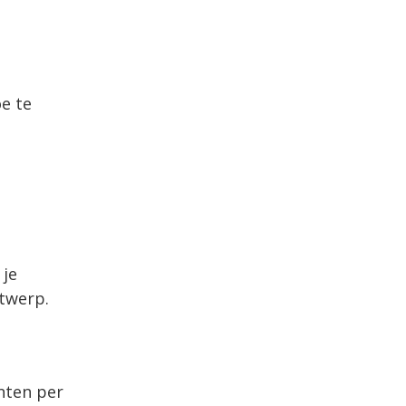
oe te
 je
ntwerp.
nten per