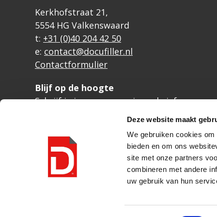
Kerkhofstraat 21,
5554 HG Valkenswaard
t:
+31 (0)40 204 42 50
e:
contact@docufiller.nl
Contactformulier
Blijf op de hoogte
Schrijf je in voor onze nieuwsbrief
Deze website maakt gebru
We gebruiken cookies om c
bieden en om ons websitev
site met onze partners vo
combineren met andere inf
uw gebruik van hun servic
© Docufiller 2026 |
privacyverklaring