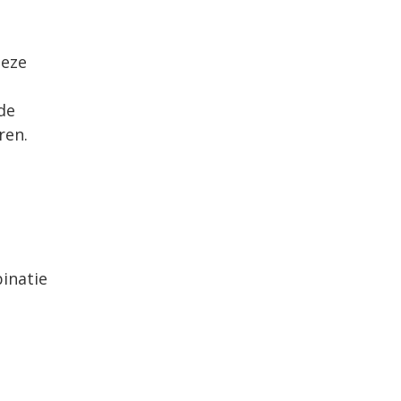
deze
de
ren.
inatie