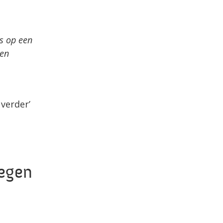
as op een
 en
verder’
oegen