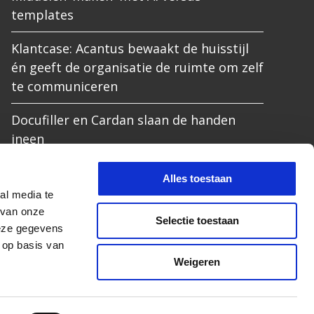
templates
Klantcase: Acantus bewaakt de huisstijl
én geeft de organisatie de ruimte om zelf
te communiceren
Docufiller en Cardan slaan de handen
ineen
De beeldbank die wél werkt: waarom
Alles toestaan
simpel soms slim is
al media te
 van onze
Selectie toestaan
Itris en Docufiller bundelen krachten
deze gegevens
voor betere huurderscommunicatie
 op basis van
Weigeren


