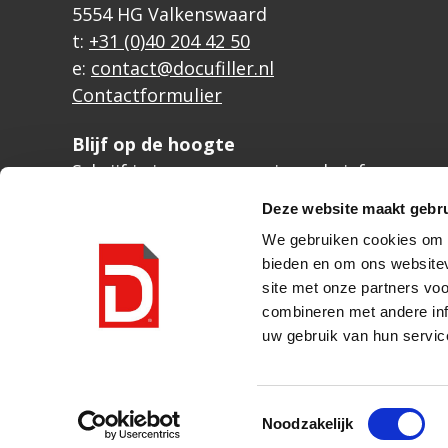
5554 HG Valkenswaard
t:
+31 (0)40 204 42 50
e:
contact@docufiller.nl
Contactformulier
Blijf op de hoogte
Schrijf je in voor onze nieuwsbrief
Deze website maakt gebru
We gebruiken cookies om c
bieden en om ons websitev
site met onze partners vo
combineren met andere inf
uw gebruik van hun servic
© Docufiller 2026 |
privacyverklaring
Toestemmingsselectie
Noodzakelijk