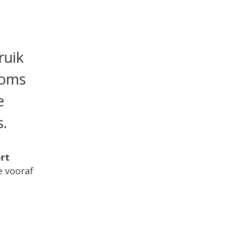
ruik
Soms
e
s.
rt
e vooraf