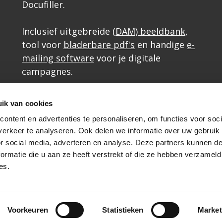
Docufiller.
Inclusief uitgebreide
(DAM) beeldbank
,
tool voor
bladerbare pdf's
en handige
e-
mailing software
voor je digitale
campagnes.
Aanvullende diensten
ik van cookies
SSO - eenvoudig en veilig inloggen
ontent en advertenties te personaliseren, om functies voor soci
erkeer te analyseren. Ook delen we informatie over uw gebruik
ERP en CRM koppelingen
or social media, adverteren en analyse. Deze partners kunnen 
ormatie die u aan ze heeft verstrekt of die ze hebben verzameld
es.
|
algemene voorwaarden
Voorkeuren
Statistieken
Market