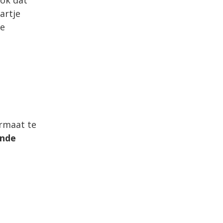
artje
ke
ormaat te
ende