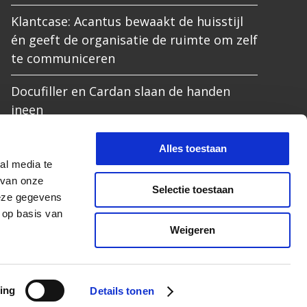
Klantcase: Acantus bewaakt de huisstijl
én geeft de organisatie de ruimte om zelf
te communiceren
Docufiller en Cardan slaan de handen
ineen
De beeldbank die wél werkt: waarom
Alles toestaan
simpel soms slim is
al media te
 van onze
Selectie toestaan
Itris en Docufiller bundelen krachten
deze gegevens
voor betere huurderscommunicatie
 op basis van
Weigeren



ing
Details tonen