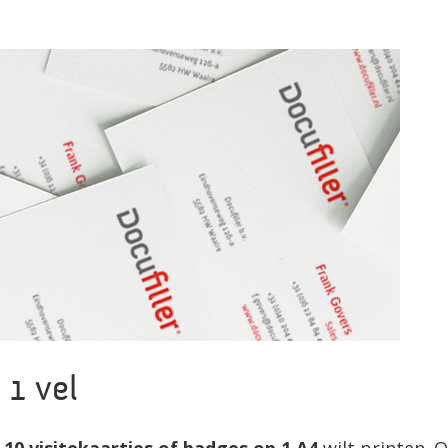
1 vel
d
10 visitekaartjes of badges op 1 A4
wilt printen. 