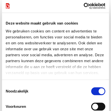
Een ander voordeel is dat je direct een beeldbank kunt
aanleggen met afbeeldingen en illustraties die je in de
toekomst verwacht nodig te hebben. Om dicht bij jouw
eigen huisstijl te blijven is het verstandig hiervoor een
Deze website maakt gebruik van cookies
illustrator inschakelen of als je pictogrammen/icons ergens
aankoopt om daarvan het kleurgebruik aan te laten sluiten.
We gebruiken cookies om content en advertenties te
personaliseren, om functies voor social media te bieden
Publishing & sharing
en om ons websiteverkeer te analyseren. Ook delen we
informatie over uw gebruik van onze site met onze
Tevreden met je resultaat? Download je infographic of
partners voor social media, adverteren en analyse. Deze
factsheet als PDF, PNG, JPG en deel deze via social media,
partners kunnen deze gegevens combineren met andere
plaats het op je website of in je nieuwsbrief of verwerk het
informatie die u aan ze heeft verstrekt of die ze hebben
in bijvoorbeeld een brochure of poster.
verzameld op basis van uw gebruik van hun services.
Advies bij het maken van een infographic
Toestemmingsselectie
Noodzakelijk
Voorkeuren
Eenvoudig samenwerken