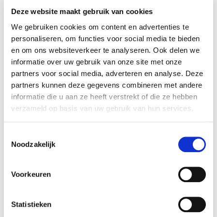
De online brand portal voor kleine en grote
Deze website maakt gebruik van cookies
organisaties
We gebruiken cookies om content en advertenties te
personaliseren, om functies voor social media te bieden
en om ons websiteverkeer te analyseren. Ook delen we
Zelf zien hoe hét eenvoudigste
informatie over uw gebruik van onze site met onze
partners voor social media, adverteren en analyse. Deze
online opmaakprogramma
partners kunnen deze gegevens combineren met andere
informatie die u aan ze heeft verstrekt of die ze hebben
werkt?
verzameld op basis van uw gebruik van hun services.
Ontdek nu zelf hoe Docufiller online brand portal jouw
Toestemmingsselectie
leven als MarCom professional eenvoudiger en effectiever
Noodzakelijk
maakt. Graag laten wij de uitgebreide mogelijkheden en
functionaliteiten zien via onze LiveDemo. Zo kan je
Docufiller eerst uitproberen en zelf zien hoe het werkt.
Voorkeuren
Helemaal vrijblijvend en wanneer het jou uitkomt.
Vraag een gratis demo aan!
Statistieken