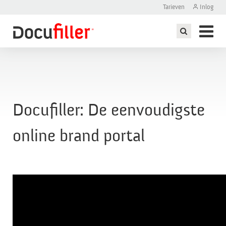
Tarieven
Inlog
ddelen maken
Docufiller: De eenvoudigste
online brand portal
)