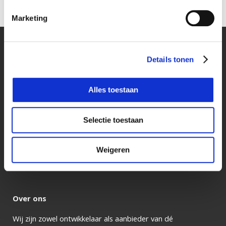
Marketing
Docufiller
Online brand portal
Details tonen
Kerkhofstraat 21,
5554 HG Valkenswaard
Alles toestaan
t:
+31 (0)40 204 42 50
e:
contact@docufiller.nl
Selectie toestaan
Contactformulier
Blijf op de hoogte
Weigeren
Schrijf je in voor onze nieuwsbrief
Over ons
Wij zijn zowel ontwikkelaar als aanbieder van dé